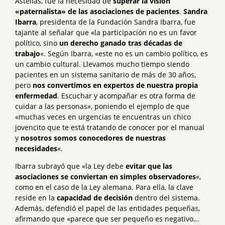
Astellas, fue la necesidad de
superar la visión
«paternalista» de las asociaciones de pacientes
.
Sandra
Ibarra
, presidenta de la Fundación Sandra Ibarra, fue
tajante al señalar que «la participación no es un favor
político, sino
un derecho ganado tras décadas de
trabajo
«. Según Ibarra, «este no es un cambio político, es
un cambio cultural. Llevamos mucho tiempo siendo
pacientes en un sistema sanitario de más de 30 años,
pero
nos convertimos en expertos de nuestra propia
enfermedad
. Escuchar y acompañar es otra forma de
cuidar a las personas», poniendo el ejemplo de que
«muchas veces en urgencias te encuentras un chico
jovencito que te está tratando de conocer por el manual
y
nosotros somos conocedores de nuestras
necesidades
«.
Ibarra subrayó que «la Ley debe
evitar que las
asociaciones se conviertan en simples observadores
«,
como en el caso de la Ley alemana. Para ella, la clave
reside en la
capacidad de decisión
dentro del sistema.
Además, defendió el papel de las entidades pequeñas,
afirmando que «parece que ser pequeño es negativo…